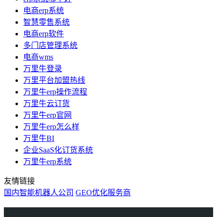
电商erp系统
智慧零售系统
电商erp软件
多门店管理系统
电商wms
万里牛登录
万里平台加盟热线
万里牛erp操作流程
万里牛云订货
万里牛erp官网
万里牛erp怎么样
万里牛BI
企业SaaS化订货系统
万里牛erp系统
友情链接
国内智能机器人公司
GEO优化服务商
万里牛
Learn English in Singapore
物流供应链资讯
生产管理资讯中心
协作机器人资讯
latest biotech and ELN news
Private AI Resource Center