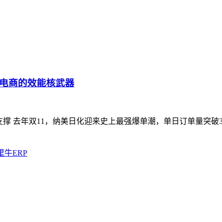
是电商的效能核武器
支撑 去年双11，纳美日化迎来史上最强爆单潮，单日订单量突破3
里牛ERP