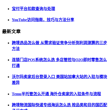
宝付平台扣款查询与处理
YouTube访问指南，技巧与方法分享
最新文章
跨境选品怎么做 从需求验证竞争分析到利润测算的三步
方法
连锁门店POS系统怎么选 多店管控与O2O即时零售怎么
打通
沃尔玛卖家后台登录入口 美国站加拿大站的入驻与模块
差异
Temu半托管怎么开通 海外仓卖家的入驻条件与流程
跨境物流国际快递专线海运怎么选 按品类和目的国匹配