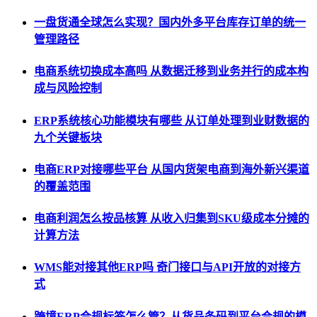
一盘货通全球怎么实现？国内外多平台库存订单的统一
管理路径
电商系统切换成本高吗 从数据迁移到业务并行的成本构
成与风险控制
ERP系统核心功能模块有哪些 从订单处理到业财数据的
九个关键板块
电商ERP对接哪些平台 从国内货架电商到海外新兴渠道
的覆盖范围
电商利润怎么按品核算 从收入归集到SKU级成本分摊的
计算方法
WMS能对接其他ERP吗 奇门接口与API开放的对接方
式
跨境ERP合规标签怎么管？从货品条码到平台合规的模