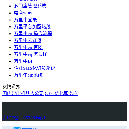
多门店管理系统
电商wms
万里牛登录
万里平台加盟热线
万里牛erp操作流程
万里牛云订货
万里牛erp官网
万里牛erp怎么样
万里牛BI
企业SaaS化订货系统
万里牛erp系统
友情链接
国内智能机器人公司
GEO优化服务商
万里牛
Learn English in Singapore
物流供应链资讯
生产管理资讯中心
协作机器人资讯
latest biotech and ELN news
Private AI Resource Center
浙ICP备11057864号-1