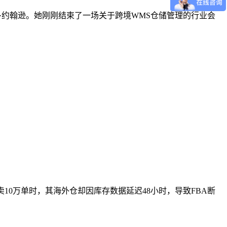
运营官玛丽·约翰逊。她刚刚结束了一场关于跨境WMS仓储管理的行业会
爆卖10万单时，其海外仓却因库存数据延迟48小时，导致FBA断