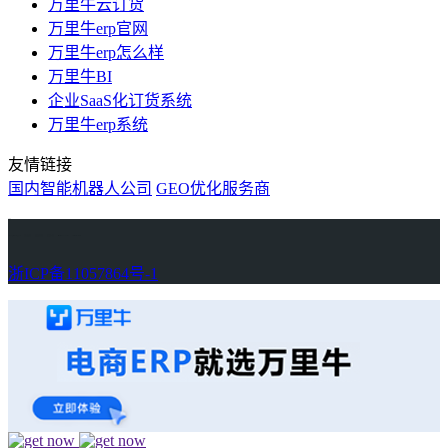
万里牛云订货
万里牛erp官网
万里牛erp怎么样
万里牛BI
企业SaaS化订货系统
万里牛erp系统
友情链接
国内智能机器人公司
GEO优化服务商
万里牛
Learn English in Singapore
物流供应链资讯
生产管理资讯中心
协作机器人资讯
latest biotech and ELN news
Private AI Resource Center
浙ICP备11057864号-1