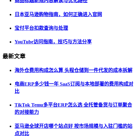
商品标题新规内容解读与优化路径
日本亚马逊购物指南，如何正确进入官网
宝付平台扣款查询与处理
YouTube访问指南，技巧与方法分享
最新文章
海外仓费用构成怎么算 头程仓储到一件代发的成本拆解
电商ERP多少钱一年 SaaS订阅与本地部署的费用构成对
比
TikTok Temu多平台ERP怎么选 全托管备货与订单聚合
的对接能力
亚马逊全球开店哪个站点好 按市场规模与入驻门槛的站
点对比