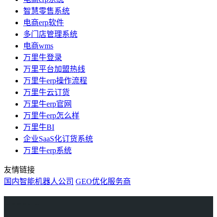
智慧零售系统
电商erp软件
多门店管理系统
电商wms
万里牛登录
万里平台加盟热线
万里牛erp操作流程
万里牛云订货
万里牛erp官网
万里牛erp怎么样
万里牛BI
企业SaaS化订货系统
万里牛erp系统
友情链接
国内智能机器人公司
GEO优化服务商
万里牛
Learn English in Singapore
物流供应链资讯
生产管理资讯中心
协作机器人资讯
latest biotech and ELN news
Private AI Resource Center