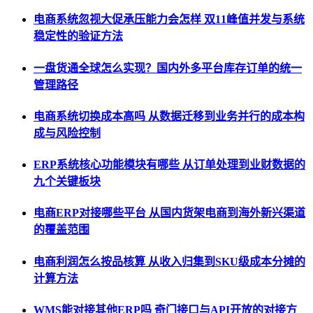
电商系统忽视大促承压能力会怎样 双11峰值并发与系统
稳定性的验证方法
一盘货通全球怎么实现？国内外多平台库存订单的统一
管理路径
电商系统切换成本高吗 从数据迁移到业务并行的成本构
成与风险控制
ERP系统核心功能模块有哪些 从订单处理到业财数据的
九个关键板块
电商ERP对接哪些平台 从国内货架电商到海外新兴渠道
的覆盖范围
电商利润怎么按品核算 从收入归集到SKU级成本分摊的
计算方法
WMS能对接其他ERP吗 奇门接口与API开放的对接方