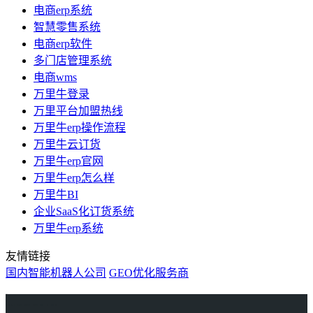
电商erp系统
智慧零售系统
电商erp软件
多门店管理系统
电商wms
万里牛登录
万里平台加盟热线
万里牛erp操作流程
万里牛云订货
万里牛erp官网
万里牛erp怎么样
万里牛BI
企业SaaS化订货系统
万里牛erp系统
友情链接
国内智能机器人公司
GEO优化服务商
万里牛
Learn English in Singapore
物流供应链资讯
生产管理资讯中心
协作机器人资讯
latest biotech and ELN news
Private AI Resource Center