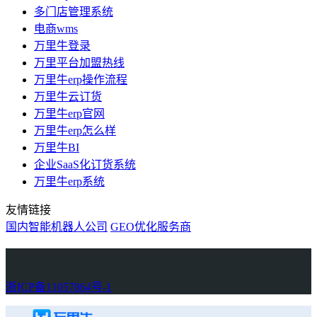
多门店管理系统
电商wms
万里牛登录
万里平台加盟热线
万里牛erp操作流程
万里牛云订货
万里牛erp官网
万里牛erp怎么样
万里牛BI
企业SaaS化订货系统
万里牛erp系统
友情链接
国内智能机器人公司
GEO优化服务商
万里牛
Learn English in Singapore
物流供应链资讯
生产管理资讯中心
协作机器人资讯
latest biotech and ELN news
Private AI Resource Center
浙ICP备11057864号-1