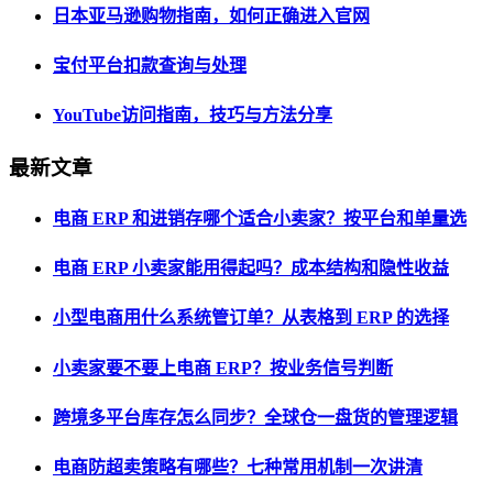
日本亚马逊购物指南，如何正确进入官网
宝付平台扣款查询与处理
YouTube访问指南，技巧与方法分享
最新文章
电商 ERP 和进销存哪个适合小卖家？按平台和单量选
电商 ERP 小卖家能用得起吗？成本结构和隐性收益
小型电商用什么系统管订单？从表格到 ERP 的选择
小卖家要不要上电商 ERP？按业务信号判断
跨境多平台库存怎么同步？全球仓一盘货的管理逻辑
电商防超卖策略有哪些？七种常用机制一次讲清