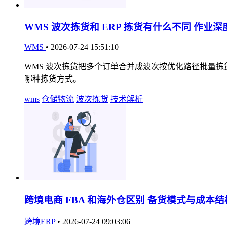
WMS 波次拣货和 ERP 拣货有什么不同 作业
WMS
•
2026-07-24 15:51:10
WMS 波次拣货把多个订单合并成波次按优化路径批量拣
哪种拣货方式。
wms
仓储物流
波次拣货
技术解析
跨境电商 FBA 和海外仓区别 备货模式与成本
跨境ERP
•
2026-07-24 09:03:06