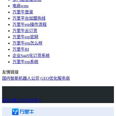
电商wms
万里牛登录
万里平台加盟热线
万里牛erp操作流程
万里牛云订货
万里牛erp官网
万里牛erp怎么样
万里牛BI
企业SaaS化订货系统
万里牛erp系统
友情链接
国内智能机器人公司
GEO优化服务商
万里牛
Learn English in Singapore
物流供应链资讯
生产管理资讯中心
协作机器人资讯
latest biotech and ELN news
Private AI Resource Center
浙ICP备11057864号-1