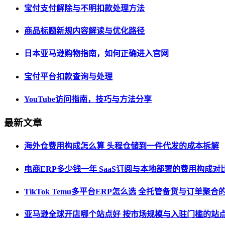
宝付支付解除与不明扣款处理方法
商品标题新规内容解读与优化路径
日本亚马逊购物指南，如何正确进入官网
宝付平台扣款查询与处理
YouTube访问指南，技巧与方法分享
最新文章
海外仓费用构成怎么算 头程仓储到一件代发的成本拆解
电商ERP多少钱一年 SaaS订阅与本地部署的费用构成对
TikTok Temu多平台ERP怎么选 全托管备货与订单聚
亚马逊全球开店哪个站点好 按市场规模与入驻门槛的站