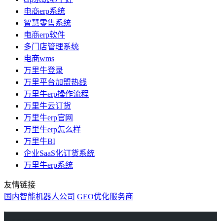
电商erp系统
智慧零售系统
电商erp软件
多门店管理系统
电商wms
万里牛登录
万里平台加盟热线
万里牛erp操作流程
万里牛云订货
万里牛erp官网
万里牛erp怎么样
万里牛BI
企业SaaS化订货系统
万里牛erp系统
友情链接
国内智能机器人公司
GEO优化服务商
万里牛
Learn English in Singapore
物流供应链资讯
生产管理资讯中心
协作机器人资讯
latest biotech and ELN news
Private AI Resource Center