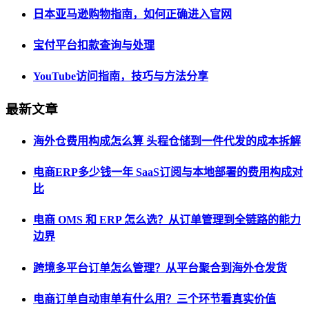
日本亚马逊购物指南，如何正确进入官网
宝付平台扣款查询与处理
YouTube访问指南，技巧与方法分享
最新文章
海外仓费用构成怎么算 头程仓储到一件代发的成本拆解
电商ERP多少钱一年 SaaS订阅与本地部署的费用构成对
比
电商 OMS 和 ERP 怎么选？从订单管理到全链路的能力
边界
跨境多平台订单怎么管理？从平台聚合到海外仓发货
电商订单自动审单有什么用？三个环节看真实价值