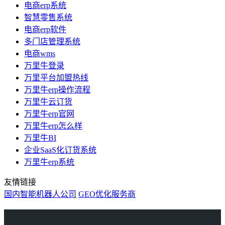
电商erp系统
智慧零售系统
电商erp软件
多门店管理系统
电商wms
万里牛登录
万里平台加盟热线
万里牛erp操作流程
万里牛云订货
万里牛erp官网
万里牛erp怎么样
万里牛BI
企业SaaS化订货系统
万里牛erp系统
友情链接
国内智能机器人公司
GEO优化服务商
万里牛
Learn English in Singapore
物流供应链资讯
生产管理资讯中心
协作机器人资讯
latest biotech and ELN news
Private AI Resource Center