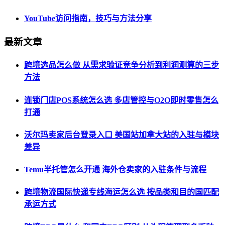
YouTube访问指南，技巧与方法分享
最新文章
跨境选品怎么做 从需求验证竞争分析到利润测算的三步
方法
连锁门店POS系统怎么选 多店管控与O2O即时零售怎么
打通
沃尔玛卖家后台登录入口 美国站加拿大站的入驻与模块
差异
Temu半托管怎么开通 海外仓卖家的入驻条件与流程
跨境物流国际快递专线海运怎么选 按品类和目的国匹配
承运方式