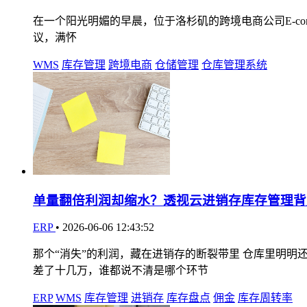
在一个阳光明媚的早晨，位于洛杉矶的跨境电商公司E-comme
议，满怀
WMS
库存管理
跨境电商
仓储管理
仓库管理系统
单量翻倍利润却缩水？透视云进销存库存管理背
ERP
•
2026-06-06 12:43:52
那个“消失”的利润，藏在进销存的断裂带里 仓库里明明
差了十几万，谁都说不清是哪个环节
ERP
WMS
库存管理
进销存
库存盘点
佣金
库存周转率