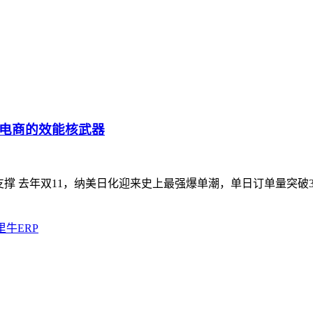
是电商的效能核武器
支撑 去年双11，纳美日化迎来史上最强爆单潮，单日订单量突破3
里牛ERP