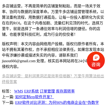
多店铺运营，不再是简单的店铺复制粘贴，而是一场关于效
率、协同与数据的深度革命。万里牛多店铺运营管理系统，以
算法重构流程，用数据打通孤岛，让每一份投入都转化为实实
在在的ROI。在这个内卷加剧、流量红利见顶的时代，选择万
里牛，就是选择了一条通往效率与利润倍增的捷径。你的店
铺，也能享受科技红利，成为行业的佼佼者！
版权声明：本文内容由网络用户投稿，版权归原作者所有，本
站不拥有其著作权，亦不承担相应法律责任。如果您发现本站
中有涉嫌抄袭或描述失实的内容，请联系我们
jiasou666@gmail.com 处理，核实后本网站将在24小时内删除
侵权内容。
多店铺运营：是利润黑洞还是效率倍增器？万里牛用算法给出
终极答案
标签：
WMS
ERP系统
订单管理
库存周转率
上一篇:
如何定制erp软件开发？
下一篇:
ERP软件对比评测：为何90%的电商企业在“伪数字