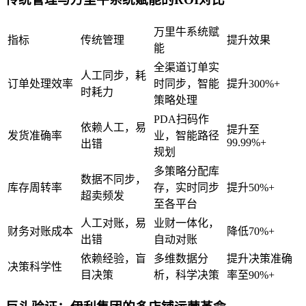
万里牛系统赋
指标
传统管理
提升效果
能
全渠道订单实
人工同步，耗
订单处理效率
时同步，智能
提升300%+
时耗力
策略处理
PDA扫码作
依赖人工，易
提升至
发货准确率
业，智能路径
99.99%+
出错
规划
多策略分配库
数据不同步，
库存周转率
存，实时同步
提升50%+
超卖频发
至各平台
人工对账，易
业财一体化，
财务对账成本
降低70%+
出错
自动对账
依赖经验，盲
多维数据分
提升决策准确
决策科学性
目决策
析，科学决策
率至90%+