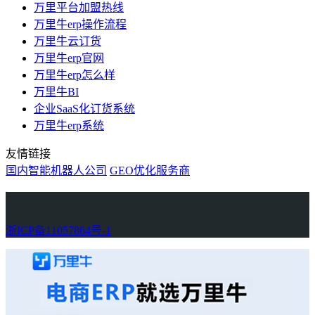
万里平台加盟热线
万里牛erp操作流程
万里牛云订货
万里牛erp官网
万里牛erp怎么样
万里牛BI
企业SaaS化订货系统
万里牛erp系统
友情链接
国内智能机器人公司
GEO优化服务商
万里牛
Learn English in Singapore
物流供应链资讯
生产管理资讯中心
协作机器人资讯
latest biotech and ELN news
Private AI Resource Center
浙ICP备11057864号-1