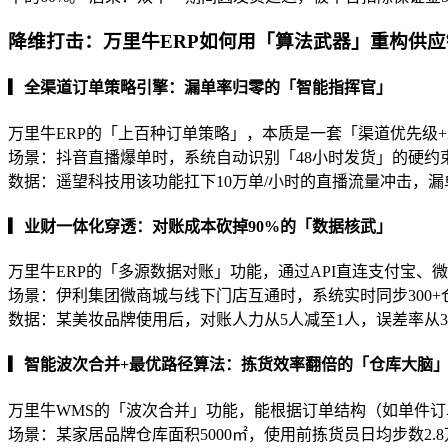
降维打击：万里牛ERP如何用「算法武器」重构供应
▎全渠道订单策略引擎：漏单率归零的「智能指挥官」
万里牛ERP的「上百种订单策略」，本质是一套「渠道优先级
场景：抖音直播爆单时，系统自动识别「48小时发货」的硬
数据：遥望科技用该功能扛下10万单/小时的直播流量冲击，漏单
▎业财一体化穿透：对账成本砍掉90%的「数据核武」
万里牛ERP的「多源数据对账」功能，通过API直连支付宝
场景：伊利集团微商城与线下门店互通时，系统实时同步300
数据：某美妆品牌使用后，对账人力从5人减至1人，误差率从3%
▎智能波次合并+最优路径算法：拣货效率翻倍的「仓库大脑
万里牛WMS的「波次合并」功能，能根据订单结构（如单件
场景：某家居品牌仓库面积5000㎡，使用前拣货员日均步数2.8万