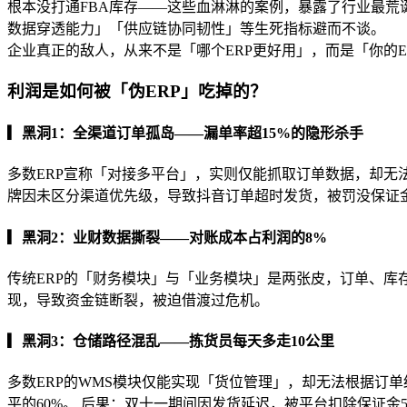
根本没打通FBA库存——这些血淋淋的案例，暴露了行业最荒
数据穿透能力」「供应链协同韧性」等生死指标避而不谈。
企业真正的敌人，从来不是「哪个ERP更好用」，而是「你的
利润是如何被「伪ERP」吃掉的？
▎黑洞1：全渠道订单孤岛——漏单率超15%的隐形杀手
多数ERP宣称「对接多平台」，实则仅能抓取订单数据，却无
牌因未区分渠道优先级，导致抖音订单超时发货，被罚没保证金2
▎黑洞2：业财数据撕裂——对账成本占利润的8%
传统ERP的「财务模块」与「业务模块」是两张皮，订单、库存
现，导致资金链断裂，被迫借渡过危机。
▎黑洞3：仓储路径混乱——拣货员每天多走10公里
多数ERP的WMS模块仅能实现「货位管理」，却无法根据订单
平的60%。 后果：双十一期间因发货延迟，被平台扣除保证金