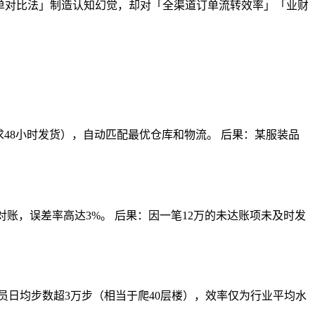
清单对比法」制造认知幻觉，却对「全渠道订单流转效率」「业财
48小时发货），自动匹配最优仓库和物流。 后果：某服装品
对账，误差率高达3%。 后果：因一笔12万的未达账项未及时发
员日均步数超3万步（相当于爬40层楼），效率仅为行业平均水