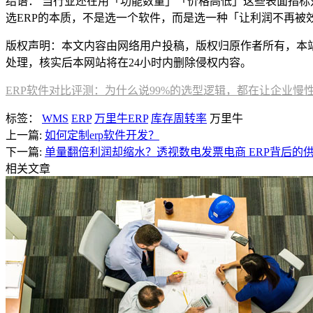
结语： 当行业还在用「功能数量」「价格高低」这些表面指标
选ERP的本质，不是选一个软件，而是选一种「让利润不再被
版权声明：本文内容由网络用户投稿，版权归原作者所有，本站不拥
处理，核实后本网站将在24小时内删除侵权内容。
ERP软件对比评测：为什么说99%的选型逻辑，都在让企业慢
标签：
WMS
ERP
万里牛ERP
库存周转率
万里牛
上一篇:
如何定制erp软件开发？
下一篇:
单量翻倍利润却缩水？透视数电发票电商 ERP背后的
相关文章