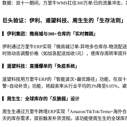
数据：双十一期间，万里牛WMS扛住300万单/日的流量冲击，
巨头验证：伊利、遥望科技、周生生的「生存法则」
▎伊利集团：微商城与300+仓库的「实时舞蹈」
伊利通过万里牛ERP实现「微商城订单-异地多仓库存-物流
时效动态调整价格（如加急配送加收5元），使库存周转率提升4
▎遥望科技：直播爆单的「免疫系统」
遥望科技用万里牛ERP的「智能波次+最优路径」功能，在双
警+自动补货」功能，将超卖率从行业平均的3%降至0.05%
▎周生生：全球库存的「反脆弱」设计
周生生通过万里牛跨境ERP实现「Amazon/TikTok/Te
天的库存需求，提前触发补货流程。该功能使周生生的全球库存