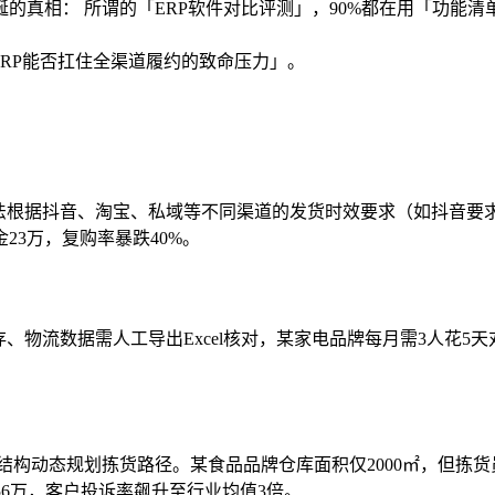
诞的真相： 所谓的「ERP软件对比评测」，90%都在用「功能
ERP能否扛住全渠道履约的致命压力」。
法根据抖音、淘宝、私域等不同渠道的发货时效要求（如抖音要求
3万，复购率暴跌40%。
、物流数据需人工导出Excel核对，某家电品牌每月需3人花5天
结构动态规划拣货路径。某食品品牌仓库面积仅2000㎡，但拣货
56万，客户投诉率飙升至行业均值3倍。