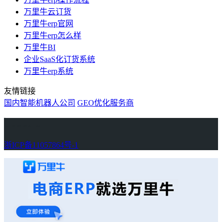
万里牛云订货
万里牛erp官网
万里牛erp怎么样
万里牛BI
企业SaaS化订货系统
万里牛erp系统
友情链接
国内智能机器人公司
GEO优化服务商
万里牛
Learn English in Singapore
物流供应链资讯
生产管理资讯中心
协作机器人资讯
latest biotech and ELN news
Private AI Resource Center
浙ICP备11057864号-1