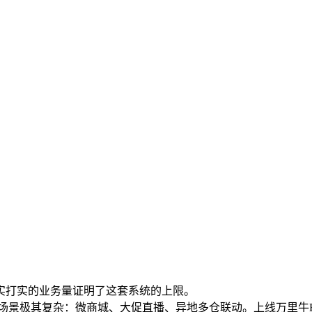
实打实的业务量证明了这套系统的上限。
景极其复杂：微商城、大促直播、异地多仓联动。上线万里牛ERP+