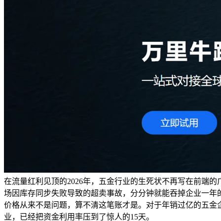
在流量红利见顶的2026年，五金行业的生死状不再写在前端
场因库存同步失败导致的超卖事故，分分钟就能吞掉企业一年
价格从来不是问题，算不清这笔账才是。对于年销过亿的五金企
业，已经把资金利用率压到了惊人的15天。