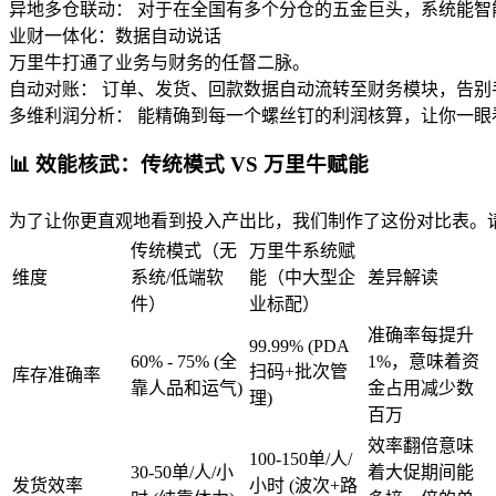
异地多仓联动： 对于在全国有多个分仓的五金巨头，系统能
业财一体化：数据自动说话
万里牛打通了业务与财务的任督二脉。
自动对账： 订单、发货、回款数据自动流转至财务模块，告别手工
多维利润分析： 能精确到每一个螺丝钉的利润核算，让你一眼看
📊 效能核武：传统模式 VS 万里牛赋能
为了让你更直观地看到投入产出比，我们制作了这份对比表。请
传统模式（无
万里牛系统赋
维度
系统/低端软
能（中大型企
差异解读
件）
业标配）
准确率每提升
99.99% (PDA
60% - 75% (全
1%，意味着资
扫码+批次管
库存准确率
靠人品和运气)
金占用减少数
理)
百万
效率翻倍意味
100-150单/人/
30-50单/人/小
着大促期间能
发货效率
小时 (波次+路