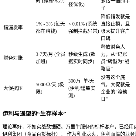
时 (纯靠体力)
多接一倍的单
径优化)
子
降低错发就是
1% - 3% (每天
< 0.01% (系统
直接止损，且
错漏发率
都在赔钱)
强制拦截异常)
极大提升客户
口碑
释放财务人
3-7天/月 (全员
秒级生成 (数
力，从“记账
财务对账
加班)
据实时同步)
员”转型为“战
略官”
没有这个底
300万+单/天
5000单/天 (极
气，大促就是
大促抗压
(伊利/遥望实
限)
企业的“渡劫
测)
日”
伊利与遥望的“生存样本”
理论再好，不如实战数据硬。万里牛服务的标杆客户，已经用
伊利集团（食品百货标杆）： 作为乳业龙头，伊利面临的业务场