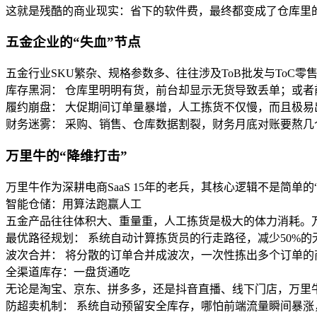
这就是残酷的商业现实：省下的软件费，最终都变成了仓库里
五金企业的“失血”节点
五金行业SKU繁杂、规格参数多、往往涉及ToB批发与ToC
库存黑洞： 仓库里明明有货，前台却显示无货导致丢单；或者
履约崩盘： 大促期间订单量暴增，人工拣货不仅慢，而且极
财务迷雾： 采购、销售、仓库数据割裂，财务月底对账要熬几
万里牛的“降维打击”
万里牛作为深耕电商SaaS 15年的老兵，其核心逻辑不是简单
智能仓储：用算法跑赢人工
五金产品往往体积大、重量重，人工拣货是极大的体力消耗。万里
最优路径规划： 系统自动计算拣货员的行走路径，减少50%
波次合并： 将分散的订单合并成波次，一次性拣出多个订单
全渠道库存：一盘货通吃
无论是淘宝、京东、拼多多，还是抖音直播、线下门店，万里牛
防超卖机制： 系统自动预留安全库存，哪怕前端流量瞬间暴