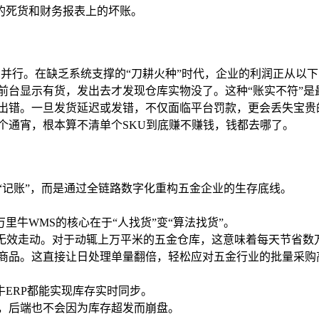
的死货和财务报表上的坏账。
零售并行。在缺乏系统支撑的“刀耕火种”时代，企业的利润正从以
前台显示有货，发出去才发现仓库实物没了。这种“账实不符”是
易出错。一旦发货延迟或发错，不仅面临平台罚款，更会丢失宝贵
个通宵，根本算不清单个SKU到底赚不赚钱，钱都去哪了。
的“记账”，而是通过全链路数字化重构五金企业的生存底线。
牛WMS的核心在于“人找货”变“算法找货”。
的无效走动。对于动辄上万平米的五金仓库，这意味着每天节省数
的商品。这直接让日处理单量翻倍，轻松应对五金行业的批量采购
ERP都能实现库存实时同步。
涨，后端也不会因为库存超发而崩盘。