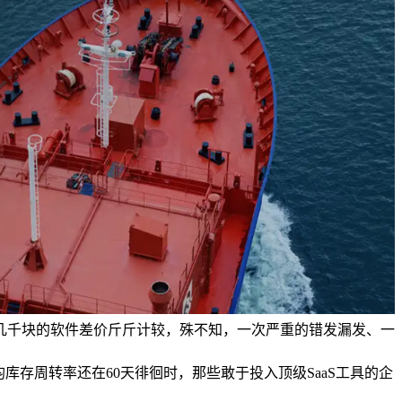
为几千块的软件差价斤斤计较，殊不知，一次严重的错发漏发、一
存周转率还在60天徘徊时，那些敢于投入顶级SaaS工具的企