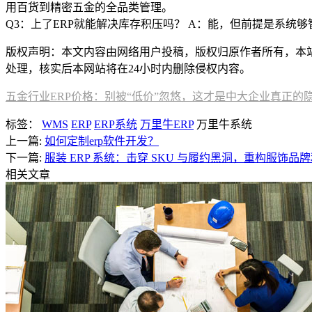
用百货到精密五金的全品类管理。
Q3：上了ERP就能解决库存积压吗？ A：能，但前提是系
版权声明：本文内容由网络用户投稿，版权归原作者所有，本站不拥
处理，核实后本网站将在24小时内删除侵权内容。
五金行业ERP价格：别被“低价”忽悠，这才是中大企业真正的
标签：
WMS
ERP
ERP系统
万里牛ERP
万里牛系统
上一篇:
如何定制erp软件开发？
下一篇:
服装 ERP 系统：击穿 SKU 与履约黑洞，重构服饰品
相关文章