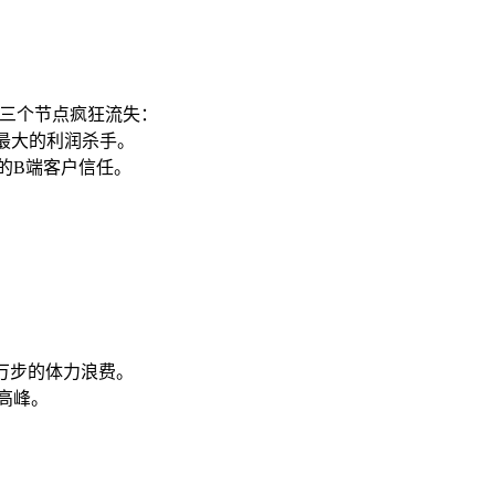
下三个节点疯狂流失：
最大的利润杀手。
的B端客户信任。
万步的体力浪费。
高峰。