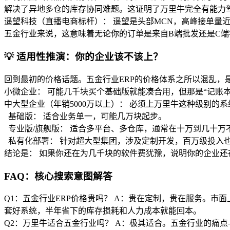
解决了异地多仓的库存协同难题。这证明了万里牛完全有能力
遥望科技（直播电商标杆）： 遥望是头部MCN，高峰接单量近
五金行业来说，这意味着无论你的订单是来自B端批发还是C
💡 适用性推演：你的企业该不该上？
回到最初的价格话题。五金行业ERP的价格体系之所以混乱，
小微企业： 可能几千块买个基础版就能凑合用，但那是“记账本”
中大型企业（年销5000万以上）： 必须上万里牛这种级别的系
基础版： 适合业务单一，可能几万块起步。
专业版/旗舰版： 适合多平台、多仓库，通常在十万到几十万
私有化部署： 针对超大型集团，涉及定制开发，百万级投入
结论是： 如果你还在为几千块的软件费犹豫，说明你的企业
FAQ：核心搜索意图解答
Q1：五金行业ERP价格贵吗？ A：贵在定制，贵在服务。市
套好系统，半年省下的库存损耗和人力成本就能回本。
Q2：万里牛适合五金行业吗？ A：极其适合。五金行业的痛