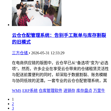
云仓仓配管理系统：告别手工账单与库存割裂
的旧模式
三方仓储
•
2026-05-31 12:33:29
在电商供应链的版图中，云仓早已从“备选项”变为“必选
项”。然而，许多企业在享受云仓带来的仓储租赁灵活性
与配送前置便利的同时，却深陷于数据割裂、账务模糊
与协同低效的泥潭。一套专业的云仓仓配管理系统，其
WMS
ERP系统
仓库管理软件
进销存
库存盘点
万里牛
1
2
3