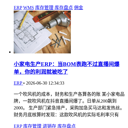
ERP
WMS
库存管理
库存盘点
佣金
小家电生产ERP：当BOM表跑不过直播间爆
单，你的利润就被吃了
ERP
•
2026-06-30 12:34:33
一个吹风机的成本，财务和生产各算各的账 某小家电品
牌，一款吹风机在抖音直播间爆了。日单从200飙到
2000。 生产部门紧急排产，采购加急买马达和发热丝。
财务月底核算时发现：这款吹风机的实际毛利率只有
ERP
库存管理
进销存
库存盘点