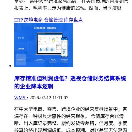
噩梦。 某中大型跨境家居品牌，在美国市场的月度销售
报表上，毛利率显示为健康的25%。然而，当季度财
ERP
跨境电商
仓储管理
库存盘点
库存精准但利润虚低？透视仓储财务结算系统
的企业降本逻辑
WMS
•
2026-07-12 11:11:07
在中大型电商、零售、跨境企业的经营复盘场景中，普
遍存在一种极具迷惑性的经营现象。 仓储库存台账清
晰、出入库记录完整、履约发货零差错，但月度、季度
核算始终出现利润虚低、成本模糊、对账差异无法溯源