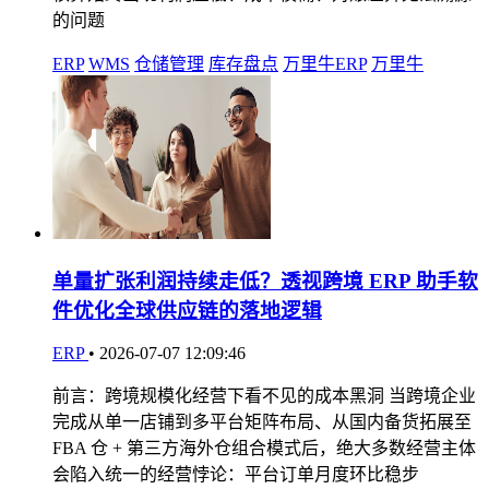
的问题
ERP
WMS
仓储管理
库存盘点
万里牛ERP
万里牛
单量扩张利润持续走低？透视跨境 ERP 助手软
件优化全球供应链的落地逻辑
ERP
•
2026-07-07 12:09:46
前言：跨境规模化经营下看不见的成本黑洞 当跨境企业
完成从单一店铺到多平台矩阵布局、从国内备货拓展至
FBA 仓 + 第三方海外仓组合模式后，绝大多数经营主体
会陷入统一的经营悖论：平台订单月度环比稳步