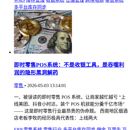
WMS
库存管理
收银系统
仓储管理
跨境电商
零售系统
多平台库存同步
即时零售POS系统：不是收银工具，是吞噬利
润的隐形黑洞解药
零售
•
2026-05-03 13:14:01
一、被误读的即时零售 POS 系统，让商家越忙越亏 “上
线美团、抖音小时达，装个 POS 机就能分羹千亿市场”
—— 这是即时零售行业最昂贵的伪命题。 西南地区烟酒
店老板李牧的经历极具代表性：上线两大
ERP
零售系统
零售行业
多平台库存同步
佣金
万里牛
万