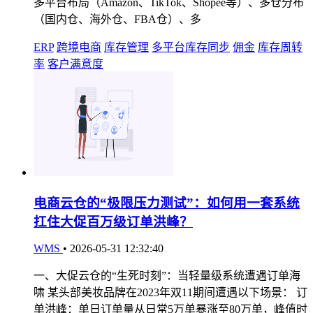
多平台布局（Amazon、TikTok、Shopee等）、多仓分布
（国内仓、海外仓、FBA仓）、多
ERP
跨境电商
库存管理
多平台库存同步
佣金
库存周转
率
客户满意度
电商云仓的“极限压力测试”：如何用一套系统
扛住大促百万级订单洪峰？
WMS
•
2026-05-31 12:32:40
一、大促云仓的“生死时刻”：当轻量级系统遭遇订单海
啸 某头部美妆品牌在2023年双11期间遭遇以下场景： 订
单洪峰：单日订单量从日常5万单暴涨至80万单，峰值时