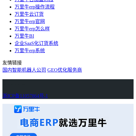
万里牛erp操作流程
万里牛云订货
万里牛erp官网
万里牛erp怎么样
万里牛BI
企业SaaS化订货系统
万里牛erp系统
友情链接
国内智能机器人公司
GEO优化服务商
万里牛
Learn English in Singapore
物流供应链资讯
生产管理资讯中心
协作机器人资讯
latest biotech and ELN news
Private AI Resource Center
浙ICP备11057864号-1