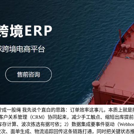
拧成一股绳 我先说个直白的思路：订单效率这事儿，本质上就是
客户关系管理（CRM）协同起来，减少手工触点、缩短出库提
存计算、波次拣选有据可依；2）数据集成要事件驱动（Webhoo
波次、面单生成、物流追踪回传这条链路打通，同时把关键状态