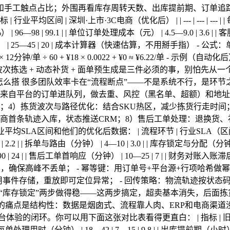
和手工触点占比；外围再看库存周转天数、出库提前期、订单追
间 | 深圳·上市·3C电商（优化后） | | --- | --- | --- | | 
%） | 96—98 | 99.1 | | 单位订单处理成本（元） | 4.5—9.0 | 3.6
存周转天数（天） | 25—45 | 20 | 成本计算器（快速估算，不用掰手指）
60 + ¥18 × 0.0022 + ¥0 ≈ ¥6.22/单 - 示例（自动化后）：¥28/小
以内，波次拣选 + 动态补货 + 面单预生成是三件必须的事，别怕
么搭 很多团队效率卡在“流程断点”——不是系统不行，是环节
来自平台的订单进队列，做去重、风控（黑名单、超额）和地址标
；4）拣货波次与路径优化：结合SKU热区，减少拣货行走时间
商首条轨迹入库，状态推送CRM；8）售后工单处理：退换货、
他们的优化后数据： | 流程环节 | 行业SLA（区间） | 杭州·初创·DT
.2 | | 拆单与路由（分钟） | 4—10 | 3.0 | | 库存锁定与分配（分钟） | 
0 | 24 | | 售后工单首响应（分钟） | 10—25 | 7 | | 财务对
bbitMQ），确保高峰不丢单； - 幂等键：用订单号+平台源+行项
用事件存储，重放即可定位异常； - 回传策略：物流轨迹按状态
和“库存锁定”两步做得稳——这两步搞定，超卖基本消失，后面拣
的痛点是结构性：数据是烟囱式、流程靠人肉、ERP和电商渠道
的闭环。你可以用下面这张对比表看得更直白： | 指标 | 旧系
 | 每单处理用时（分钟） | 18—42 | 7—15 | 9.8 | | 出库提前期（小时） | 8—