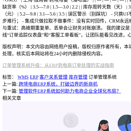
缺货率（%） | 3.5—7.0 | 1.5—3.0 | 2.2 | | 库存周转天数（天） | 3
（元） | 5.2—9.8 | 3.1—5.6 | 3.5 | 误区警
步难行； - 集成只做拉取不做事件：没有实时回传，CRM永远
与重试：高峰期重复单、丢单会让财务对账崩溃。 我的建议是
线“订单追踪仪表盘”和“客服工单看板”，让团队能看见改进
版权声明：本文内容由网络用户投稿，版权归原作者所有，本站不拥
处理，核实后本网站将在24小时内删除侵权内容。
订单管理系统升级：从ERP到电商订单处理的实战指南
标签：
WMS
ERP
客户关系管理
库存管理
订单管理系统
上一篇:
跨境电商ERP系统，打破边界的新商机
下一篇:
管理软件ERP系统如何助力电商企业全球化布局？
相关文章