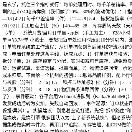
是玄学，抓住三个指标就行：每单处理用时、每千单差错率、
圳的上市3C电商样例（我们做了20%—30%的波动优化）： | 指标 | 行业平均区
—18 | 4.2 | | 每千单差错率（件） | 12—28 | 8.4 | | 拣货准确率（
90 | 92 | | 手工触点占比（%） | 40—65 | 28 | | 库
（/单） + 系统月费/当月订单量 - 示例（手工为主）：¥28/小时 × 12分钟/单 ÷ 
单 ≈ ¥3.74/单 小贴士：要想把每单处理用时压到10分钟
订单管理系统的工作流程：从订单捕获到售后闭环的“流水线”怎
成→电商订单处理这条主线，拆成九步：1）订单捕获与校验：
拆分子单；3）库存锁定与分配：实时扣减可售库存，避免超卖
货：运费试算、渠道选择、批量面单；7）物流追踪回传：承运
成本归集。下面给一个杭州的初创DTC服饰品牌样例，配上行业平均SLA区间和
与校验（分钟） | 2—6 | 1.5 | | 风控与地址标准化（分钟） | 3—7 | 2
与发货（分钟） | 8—18 | 6 | | 物流首条追踪回传（分钟） | 30—9
了） - 事件驱动：各平台用Webhook进队列（Kafka/Ra
发货成功后转为实扣，失败自动回滚； - 事件溯源：订单状态
妥投/异常）。 实操建议：别急着全链打通，先把“拆单路由”
是换皮，是换引擎 很多团队以为“上了新系统就快”，但老系统
据集成做实时事件流，再用订单追踪、库存管理、和CRM做前台体验
+OMS） | 上海·独角兽·跨境母婴（落地值） | | --- | --- | --- | --- |