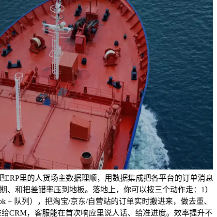
把ERP里的人货场主数据理顺，用数据集成把各平台的订单消息
前期、和把差错率压到地板。落地上，你可以按三个动作走：1）
k + 队列），把淘宝/京东/自营站的订单实时搬进来，做去重、
推给CRM，客服能在首次响应里说人话、给准进度。效率提升不