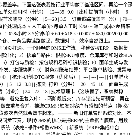
踪覆盖率。下面这张表我按行业平均做了基准区间，再给一个深
每单处理用时（分钟） | 12—35 | 9.0 | | 出库提前期（小时） | 6
 | | 客服首次响应（分钟） | 5—20 | 3.5 | | 订单追踪覆盖率（%） | 70—
 - 公式：单位处理成本 ≈ 人工单价×每单人工时长/60 + 返工成本×差错率
时 × 5分钟/单 ÷ 60 + ¥18 × 0.0007 + ¥80,000/200,000
先从一个仓、一条品类链路做起，数据对了，效率自然跟上。 ———
之间没打通。一个顺畅的OMS工作流，我建议按ERP→数据集
准化；2）拆单与路由：根据SKU维度、仓库库存和时效SLA
；5）打包与质检：按包规和易碎标识核验；6）面单生成与发
补发、客服协同；9）财务对账与结算：平台账单核验、发票与
C服饰（优化后） | | --- | --- | --- | | 订单捕获
5—12 | 3.8 | | 拣货+打包（分钟） | 20—45 | 16 | | 面单生成
账入账滞后（小时） | 24—72 | 18 | 技术原理卡（这块懂了，系统就稳
哈希做幂等，避免重复入库； - 两阶段提交：库存锁定先写预留，再在
码做去重与合并，推送CRM只触发对客户有感知的节点（揽收/
货波次自然就会效率起来。 ——— 新旧订单管理系统对比：不
没同步节奏。现代OMS的核心是把ERP的主数据当底座，用数
统（表格+邮件+松散WMS） | 新系统（ERP+集成中台
24 | 3—6 | 4.1 | | 差错率/千单（件） | 18—35 | 5—9 | 6.3 | |