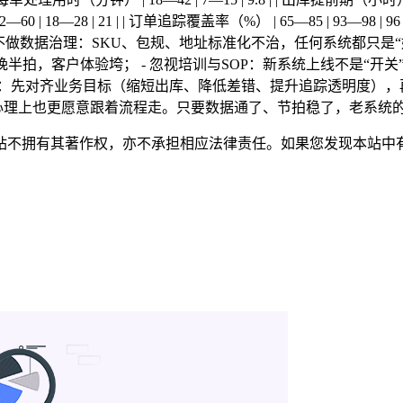
2—60 | 18—28 | 21 | | 订单追踪覆盖率（%） | 65—85 | 93—98 |
示（别踩坑） - 只换UI不做数据治理：SKU、包规、地址标准化不治，任何
晚半拍，客户体验垮； - 忽视培训与SOP：新系统上线不是“开
：先对齐业务目标（缩短出库、降低差错、提升追踪透明度），
，心理上也更愿意跟着流程走。只要数据通了、节拍稳了，老系统的
有其著作权，亦不承担相应法律责任。如果您发现本站中有涉嫌抄袭或描