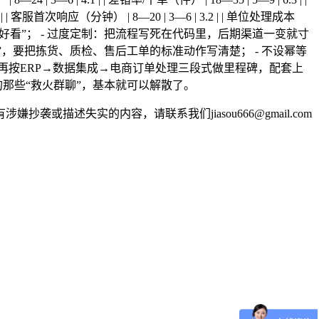
 96 | | 客服首次响应（分钟） | 8—20 | 3—6 | 3.2 | | 单位处理成本
系统都只是“好看”； - 过度定制：把流程写死在代码里，后期渠道一变就寸
关”，要把拣货、质检、售后工单的标准动作写清楚； - 不设幂等
再按ERP→数据集成→电商订单处理三段式做里程碑，配套上
那些“救火群聊”，基本就可以解散了。
述失实的内容，请联系我们jiasou666@gmail.com