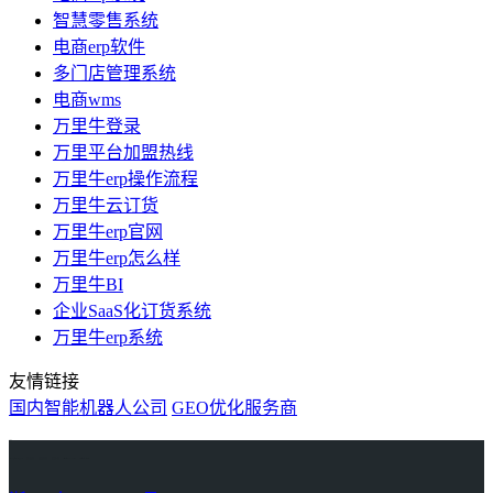
智慧零售系统
电商erp软件
多门店管理系统
电商wms
万里牛登录
万里平台加盟热线
万里牛erp操作流程
万里牛云订货
万里牛erp官网
万里牛erp怎么样
万里牛BI
企业SaaS化订货系统
万里牛erp系统
友情链接
国内智能机器人公司
GEO优化服务商
万里牛
Learn English in Singapore
物流供应链资讯
生产管理资讯中心
协作机器人资讯
latest biotech and ELN news
Private AI Resource Center