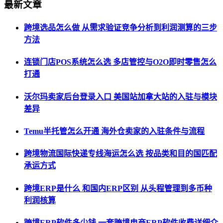
最新文章
跨境选品怎么做 从需求验证竞争分析到利润测算的三步
方法
连锁门店POS系统怎么选 多店管控与O2O即时零售怎么
打通
沃尔玛卖家后台登录入口 美国站加拿大站的入驻与模块
差异
Temu半托管怎么开通 海外仓卖家的入驻条件与流程
跨境物流国际快递专线海运怎么选 按品类和目的国匹配
承运方式
跨境ERP是什么 和国内ERP区别 从头程管理到多币种
利润核算
跨境ERP软件多少钱 一套跨境电商ERP软件收费详细介