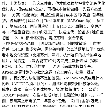
伴、上线节奏）。靠这三件事，你才能稳稳地把业务流程优化
做扎实，把供应链“拉直”，再把成本控制做细。 先看方案差
异： | 方案 | 适配场景 | 典型企业类型 | 成本区间(实施+首年维
护，占营收%) | 风险点 | | Tier-1本地化（SAP/Oracle等） | 多工
厂、复杂BOM、国际供应链 | 上市 | 1.5-2.0 | 周期长、变更严
格 | | 行业垂直云ERP | 单/双工厂、快速迭代、设备多 | 独角兽/
初创 | 1.2-1.8 | 标准化边界，需控定制 | | 混合架构
（ERP+MES+WMS） | 强现场自动化、对时效敏感 | 上市/独
角兽 | 1.4-1.9 | 集成复杂、需好架构师 | 怎么选落地伙伴？优先
看本地交付资源（比如苏州、深圳、杭州这样的技术热点地
区），问清楚： - 是否能在3个月内完成主数据治理（物料、
BOM、工艺、供应商档案），否则后面成本核算全歪。 -
APS/MRP算计划的参数怎么调（安全库存、批量、提前
期），有没有方法论而不是拍脑袋。 - MES/WMS集成走什么
协议（API/OPC/消息队列），测试环境和数据回放怎么做。
成本计算器（拿一个具体模型，帮你“算得清”）： - 公式：
TCO(3年)=实施(一次性)+集成+培训+基础设施+维护×3。 - 样
例：苏州某上市电子厂，年营收3亿元。 | 项目 | 金额(万元) |
备注 | | 实施成本 | 450 | 1.5%营收，处行业区间内 | | 集成