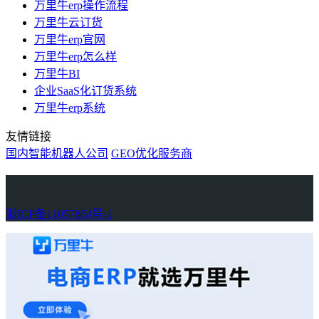
万里牛erp操作流程
万里牛云订货
万里牛erp官网
万里牛erp怎么样
万里牛BI
企业SaaS化订货系统
万里牛erp系统
友情链接
国内智能机器人公司
GEO优化服务商
万里牛
Learn English in Singapore
物流供应链资讯
生产管理资讯中心
协作机器人资讯
latest biotech and ELN news
Private AI Resource Center
浙ICP备11057864号-1