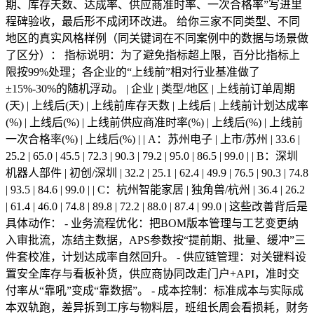
期、库存天数、达成率、供应商准时率、一次合格率”写进里
程碑验收，最后形不成闭环改进。 给你三家不同类型、不同
地区的真实风格样例（同关键词在不同案例中的数据与场景做
了区分）： 指标说明：为了避免指标超上限，百分比指标上
限按99%处理；各企业的“上线前”相对行业基准做了
±15%-30%的随机浮动。 | 企业 | 类型/地区 | 上线前订单周期
(天) | 上线后(天) | 上线前库存天数 | 上线后 | 上线前计划达成率
(%) | 上线后(%) | 上线前供应商准时率(%) | 上线后(%) | 上线前
一次合格率(%) | 上线后(%) | | A：苏州电子 | 上市/苏州 | 33.6 |
25.2 | 65.0 | 45.5 | 72.3 | 90.3 | 79.2 | 95.0 | 86.5 | 99.0 | | B：深圳
机器人部件 | 初创/深圳 | 32.2 | 25.1 | 62.4 | 49.9 | 76.5 | 90.3 | 74.8
| 93.5 | 84.6 | 99.0 | | C：杭州智能家居 | 独角兽/杭州 | 36.4 | 26.2
| 61.4 | 46.0 | 74.8 | 89.8 | 72.2 | 88.0 | 87.4 | 99.0 | 这些改善背后是
具体动作： - 业务流程优化：把BOM版本管理与工艺变更纳
入审批流，冻结主数据，APS参数按“提前期、批量、缓冲”三
件套校准，计划达成率自然回升。 - 供应链管理：对关键料设
置安全库存与看板补货，供应商协同改走门户+API，准时交
付率从“靠吼”变成“靠数据”。 - 成本控制：标准成本与实际成
本双轨跑，差异拆到工序与物料层，班组长周会看损耗，财务