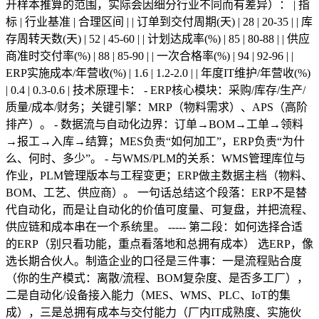
开样本推算的范围，实际会因细分行业不同而有差异）： | 指
标 | 行业基准 | 合理区间 | | 订单到交付周期(天) | 28 | 20-35 | | 库
存周转天数(天) | 52 | 45-60 | | 计划达成率(%) | 85 | 80-88 | | 供应
商准时交付率(%) | 88 | 85-90 | | 一次合格率(%) | 94 | 92-96 | |
ERP实施成本/年营收(%) | 1.6 | 1.2-2.0 | | 年度IT维护/年营收(%)
| 0.4 | 0.3-0.6 | 技术原理卡： - ERP核心模块：采购/库存/生产/
质量/成本/财务；关键引擎：MRP（物料需求）、APS（高阶
排产）。 - 数据流与自动化边界：订单→BOM→工单→领料
→报工→入库→结算；MES负责“如何加工”，ERP负责“为什
么、何时、多少”。 - 与WMS/PLM的关系：WMS管理库位与
作业，PLM管理版本与工程变更；ERP做主数据主档（物料、
BOM、工艺、供应商）。 一句话总结这个段落：ERP不是替
代自动化，而是让自动化的价值可度量、可复盘，并把流程、
供应链和成本串在一个系统里。 ----- 第二段：如何选择合适
的ERP（别只看功能，重点看落地和总拥有成本） 选ERP，像
选长期合伙人。制造企业的口径是三件事：一是流程贴合度
（你的生产模式：离散/流程、BOM复杂度、是否多工厂），
二是自动化/设备接入能力（MES、WMS、PLC、IoT的集
成），三是总拥有成本与交付能力（厂内IT成熟度、实施伙