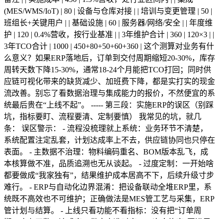
(MES/WMS/IoT) | 80 | 设备与仓库对接 | | 培训与变更管理 | 50 |
班组长+关键用户 | | 基础设施 | 60 | 服务器/网络/安全 | | 年度维
护 | 120 | 0.4%营收，按行业基准 | | 3年维护合计 | 360 | 120×3 | |
3年TCO合计 | 1000 | 450+80+50+60+360 | 这个测算对业务有什
么意义？如果ERP落地后，订单到交付周期缩短20-30%，库存
周转天数下降15-30%，通常18-24个月能把TCO打回；同时供
应链可视化带来的缺货减少、加班费下降，都是实打实的现金
流改善。别忘了看数据治理与集成能力的报价，不然便宜的系
统最后贵在“上线不起”。 ----- 第三段：实施ERP的误区（别踩
坑，指标要盯、流程要清、定制要慎） 我常见的坑，就几
条： 误区警示： - 流程没梳理就上系统：业务环节不清楚，
系统配置注定乱套，计划达成率上不去，供应链协同也只停在
表面。 - 主数据不治理：物料编码重名、BOM版本乱飞，成
本核算做不准，品质追溯也无从谈起。 - 过度定制：一开始啥
都要做成“我家独有”，结果维护成本居高不下，后续升级寸步
难行。 - ERP与自动化边界混淆：把设备联动全堆ERP里，系
统既不高效也不可维护；正确做法是MES管工艺与采集，ERP
管计划与结算。 - 上线只看功能不看指标：没有把“订单周