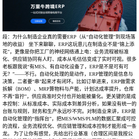
段：为什么制造企业真的需要ERP（从“自动化管理”到现场落
地的收益） 坐下来聊聊，ERP这玩意儿在制造业不是“锦上添
花”，更像是你把工厂的神经网络通上电：业务流程被标准
化、供应链协同有人盯、成本从毛估估变成了实时可视。很多
老板跟我说“有MES、有自动化设备了，ERP是不是可有可
无？”——不行。自动化处理的是动作，ERP管理的是信息与
决策，二者要“串”起来才有闭环。比如订单进来，ERP做需求
拆解（BOM）、MRP算物料与产能，计划达成率提升，仓库
不再“盲拧”，供应商准时交付也开始能被量化。更关键的是成
本控制：从标准成本、实际成本到差异分析，如果没有统一的
台账与规则，财务和生产永远吵不完。对制造业来讲，ERP是
自动化管理的“指挥台”，把MES/WMS/PLM的数据汇聚成可控
的流程，业务流程优化、供应链管理和成本控制才能形成一条
龙。 为了让你有感觉，先给出行业基准（合理区间是我按公