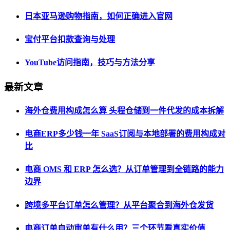
日本亚马逊购物指南，如何正确进入官网
宝付平台扣款查询与处理
YouTube访问指南，技巧与方法分享
最新文章
海外仓费用构成怎么算 头程仓储到一件代发的成本拆解
电商ERP多少钱一年 SaaS订阅与本地部署的费用构成对
比
电商 OMS 和 ERP 怎么选？从订单管理到全链路的能力
边界
跨境多平台订单怎么管理？从平台聚合到海外仓发货
电商订单自动审单有什么用？三个环节看真实价值