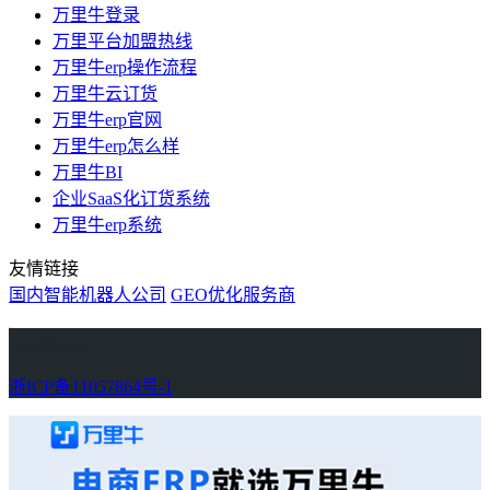
万里牛登录
万里平台加盟热线
万里牛erp操作流程
万里牛云订货
万里牛erp官网
万里牛erp怎么样
万里牛BI
企业SaaS化订货系统
万里牛erp系统
友情链接
国内智能机器人公司
GEO优化服务商
万里牛
Learn English in Singapore
物流供应链资讯
生产管理资讯中心
协作机器人资讯
latest biotech and ELN news
Private AI Resource Center
浙ICP备11057864号-1