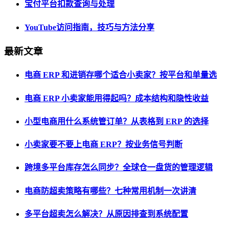
宝付平台扣款查询与处理
YouTube访问指南，技巧与方法分享
最新文章
电商 ERP 和进销存哪个适合小卖家？按平台和单量选
电商 ERP 小卖家能用得起吗？成本结构和隐性收益
小型电商用什么系统管订单？从表格到 ERP 的选择
小卖家要不要上电商 ERP？按业务信号判断
跨境多平台库存怎么同步？全球仓一盘货的管理逻辑
电商防超卖策略有哪些？七种常用机制一次讲清
多平台超卖怎么解决？从原因排查到系统配置