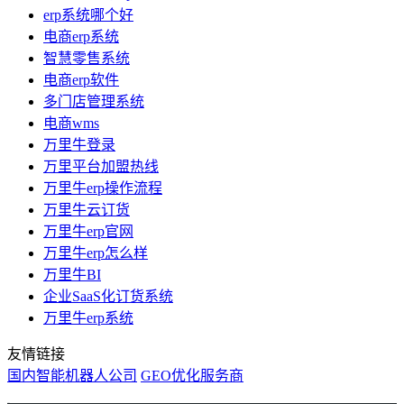
erp系统哪个好
电商erp系统
智慧零售系统
电商erp软件
多门店管理系统
电商wms
万里牛登录
万里平台加盟热线
万里牛erp操作流程
万里牛云订货
万里牛erp官网
万里牛erp怎么样
万里牛BI
企业SaaS化订货系统
万里牛erp系统
友情链接
国内智能机器人公司
GEO优化服务商
万里牛