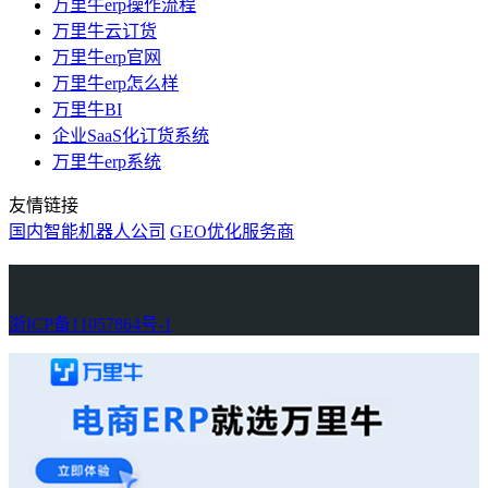
万里牛erp操作流程
万里牛云订货
万里牛erp官网
万里牛erp怎么样
万里牛BI
企业SaaS化订货系统
万里牛erp系统
友情链接
国内智能机器人公司
GEO优化服务商
万里牛
Learn English in Singapore
物流供应链资讯
生产管理资讯中心
协作机器人资讯
latest biotech and ELN news
Private AI Resource Center
浙ICP备11057864号-1