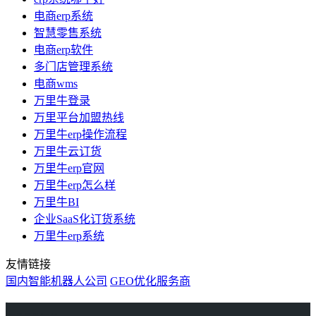
电商erp系统
智慧零售系统
电商erp软件
多门店管理系统
电商wms
万里牛登录
万里平台加盟热线
万里牛erp操作流程
万里牛云订货
万里牛erp官网
万里牛erp怎么样
万里牛BI
企业SaaS化订货系统
万里牛erp系统
友情链接
国内智能机器人公司
GEO优化服务商
万里牛
Learn English in Singapore
物流供应链资讯
生产管理资讯中心
协作机器人资讯
latest biotech and ELN news
Private AI Resource Center