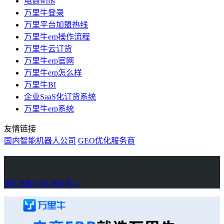
电商wms
万里牛登录
万里平台加盟热线
万里牛erp操作流程
万里牛云订货
万里牛erp官网
万里牛erp怎么样
万里牛BI
企业SaaS化订货系统
万里牛erp系统
友情链接
国内智能机器人公司
GEO优化服务商
万里牛
Learn English in Singapore
物流供应链资讯
生产管理资讯中心
协作机器人资讯
latest biotech and ELN news
Private AI Resource Center
浙ICP备11057864号-1