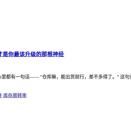
才是你最该升级的那根神经
里都有一句话—— "仓库嘛，能出货就行，差不多得了。" 这句话
件
库存周转率