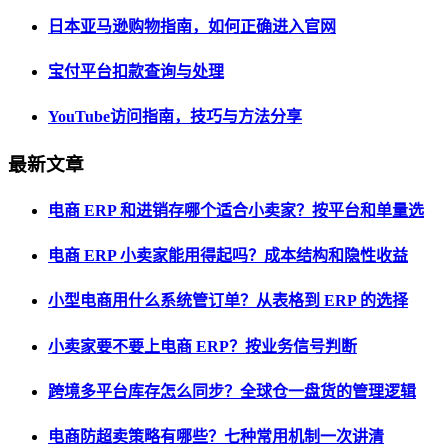
日本亚马逊购物指南，如何正确进入官网
宝付平台扣款查询与处理
YouTube访问指南，技巧与方法分享
最新文章
电商 ERP 和进销存哪个适合小卖家？按平台和单量选
电商 ERP 小卖家能用得起吗？成本结构和隐性收益
小型电商用什么系统管订单？从表格到 ERP 的选择
小卖家要不要上电商 ERP？按业务信号判断
跨境多平台库存怎么同步？全球仓一盘货的管理逻辑
电商防超卖策略有哪些？七种常用机制一次讲清