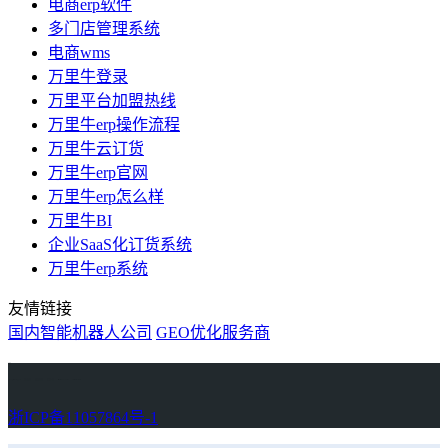
电商erp软件
多门店管理系统
电商wms
万里牛登录
万里平台加盟热线
万里牛erp操作流程
万里牛云订货
万里牛erp官网
万里牛erp怎么样
万里牛BI
企业SaaS化订货系统
万里牛erp系统
友情链接
国内智能机器人公司
GEO优化服务商
万里牛
Learn English in Singapore
物流供应链资讯
生产管理资讯中心
协作机器人资讯
latest biotech and ELN news
Private AI Resource Center
浙ICP备11057864号-1