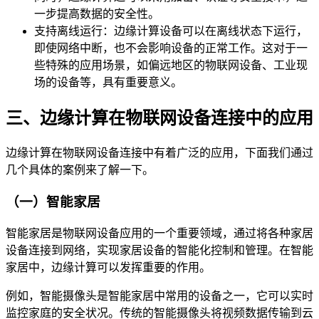
一步提高数据的安全性。
支持离线运行：边缘计算设备可以在离线状态下运行，
即使网络中断，也不会影响设备的正常工作。这对于一
些特殊的应用场景，如偏远地区的物联网设备、工业现
场的设备等，具有重要意义。
三、边缘计算在物联网设备连接中的应用
边缘计算在物联网设备连接中有着广泛的应用，下面我们通过
几个具体的案例来了解一下。
（一）智能家居
智能家居是物联网设备应用的一个重要领域，通过将各种家居
设备连接到网络，实现家居设备的智能化控制和管理。在智能
家居中，边缘计算可以发挥重要的作用。
例如，智能摄像头是智能家居中常用的设备之一，它可以实时
监控家庭的安全状况。传统的智能摄像头将视频数据传输到云