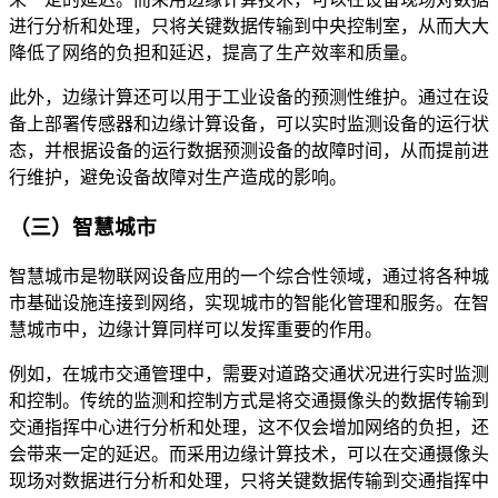
进行分析和处理，只将关键数据传输到中央控制室，从而大大
降低了网络的负担和延迟，提高了生产效率和质量。
此外，边缘计算还可以用于工业设备的预测性维护。通过在设
备上部署传感器和边缘计算设备，可以实时监测设备的运行状
态，并根据设备的运行数据预测设备的故障时间，从而提前进
行维护，避免设备故障对生产造成的影响。
（三）智慧城市
智慧城市是物联网设备应用的一个综合性领域，通过将各种城
市基础设施连接到网络，实现城市的智能化管理和服务。在智
慧城市中，边缘计算同样可以发挥重要的作用。
例如，在城市交通管理中，需要对道路交通状况进行实时监测
和控制。传统的监测和控制方式是将交通摄像头的数据传输到
交通指挥中心进行分析和处理，这不仅会增加网络的负担，还
会带来一定的延迟。而采用边缘计算技术，可以在交通摄像头
现场对数据进行分析和处理，只将关键数据传输到交通指挥中