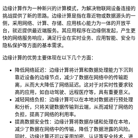
边缘计算作为一种新兴的计算模式，为解决物联网设备连接的
挑战提供了新的思路。边缘计算是指在靠近物或数据源头的一
侧，采用网络、计算、存储、应用核心能力为一体的开放平
台，就近提供最近端服务。其应用程序在边缘侧发起，产生更
快的网络服务响应，满足行业在实时业务、应用智能、安全与
隐私保护等方面的基本需求。
边缘计算的优势主要体现在以下几个方面：
降低网络延迟：边缘计算将计算和数据处理能力下沉到
靠近设备的边缘节点，减少了数据在网络中的传输距
离，从而大大降低了网络延迟。这对于对实时性要求较
高的应用，如自动驾驶、远程医疗等，具有重要意义。
减轻网络负担：边缘计算可以在本地对数据进行预处理
和分析，只将关键数据传输到云端，从而减轻了网络的
负担，提高了网络的利用率。
提高数据安全性：边缘计算将数据存储和处理在本地，
减少了数据在网络中的传输，降低了数据泄露的风险。
同时，边缘计算还可以采用加密、认证等安全技术，进