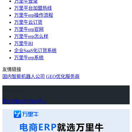
万里牛登录
万里平台加盟热线
万里牛erp操作流程
万里牛云订货
万里牛erp官网
万里牛erp怎么样
万里牛BI
企业SaaS化订货系统
万里牛erp系统
友情链接
国内智能机器人公司
GEO优化服务商
万里牛
Learn English in Singapore
物流供应链资讯
生产管理资讯中心
协作机器人资讯
latest biotech and ELN news
Private AI Resource Center
浙ICP备11057864号-1