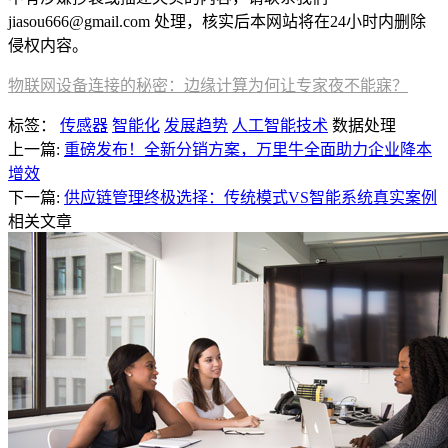
jiasou666@gmail.com 处理，核实后本网站将在24小时内删除
侵权内容。
物联网设备连接的秘密：边缘计算为何让专家夜不能寐？
标签：
传感器
智能化
发展趋势
人工智能技术
数据处理
上一篇:
重磅发布！全新分销方案，万里牛全面助力企业降本
增效
下一篇:
供应链管理终极选择：传统模式VS智能系统真实案例
相关文章