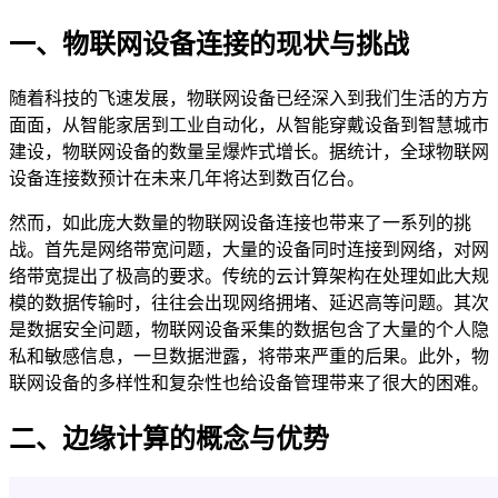
一、物联网设备连接的现状与挑战
随着科技的飞速发展，物联网设备已经深入到我们生活的方方
面面，从智能家居到工业自动化，从智能穿戴设备到智慧城市
建设，物联网设备的数量呈爆炸式增长。据统计，全球物联网
设备连接数预计在未来几年将达到数百亿台。
然而，如此庞大数量的物联网设备连接也带来了一系列的挑
战。首先是网络带宽问题，大量的设备同时连接到网络，对网
络带宽提出了极高的要求。传统的云计算架构在处理如此大规
模的数据传输时，往往会出现网络拥堵、延迟高等问题。其次
是数据安全问题，物联网设备采集的数据包含了大量的个人隐
私和敏感信息，一旦数据泄露，将带来严重的后果。此外，物
联网设备的多样性和复杂性也给设备管理带来了很大的困难。
二、边缘计算的概念与优势