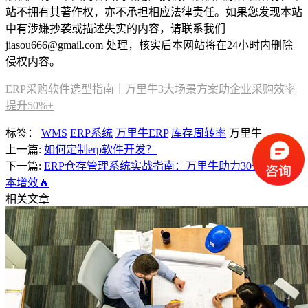
站不拥有其著作权，亦不承担相应法律责任。如果您发现本站
中有涉嫌抄袭或描述失实的内容，请联系我们
jiasou666@gmail.com 处理，核实后本网站将在24小时内删除
侵权内容。
ERP采购软件选型指南｜万里牛3大场景方案助企业采购效率
提升50%+
标签：
WMS
ERP系统
万里牛ERP
库存周转率
万里牛
上一篇:
如何定制erp软件开发？
下一篇:
ERP仓存管理系统实战指南：万里牛助力30天实现降
本增效🔥
相关文章