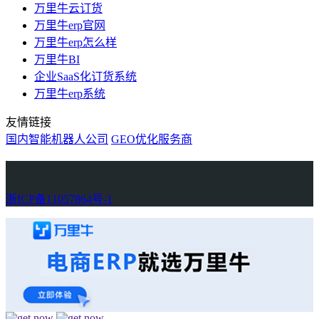
万里牛云订货
万里牛erp官网
万里牛erp怎么样
万里牛BI
企业SaaS化订货系统
万里牛erp系统
友情链接
国内智能机器人公司
GEO优化服务商
万里牛
Learn English in Singapore
物流供应链资讯
生产管理资讯中心
协作机器人资讯
latest biotech and ELN news
Private AI Resource Center
浙ICP备11057864号-1