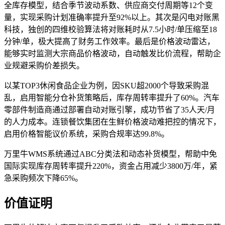
全库存模型，结合季节波动系数、供应商交付周期等12个变
量，实现采购计划准确率提升至92%以上。其次是闪电对账黑
科技，独创的四维校验算法将对账耗时从7.5小时/单压缩至18
分钟/单，极大提高了财务工作效率。最后是价格波动雷达，
能够实时监测大宗商品价格波动，自动触发比价流程，帮助企
业规避采购价差损失。
以某TOP3休闲食品企业为例，因SKU超2000个导致采购混
乱，启用智能分仓补货策略后，库存周转率提升了60%。汽车
零部件制造商通过部署自动对账引擎，成功节省了35人天/月
的人力成本。连锁餐饮集团在生鲜价格波动难把控的情况下，
启用价格智能议价系统，采购合规率达99.8%。
万里牛WMS系统通过ABC分类法和动态补货模型，帮助中免
国际实现库存周转率提升220%，资金占用减少3800万/年，紧
急采购频次下降65%。
价值证明