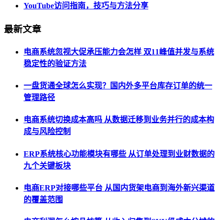
YouTube访问指南，技巧与方法分享
最新文章
电商系统忽视大促承压能力会怎样 双11峰值并发与系统
稳定性的验证方法
一盘货通全球怎么实现？国内外多平台库存订单的统一
管理路径
电商系统切换成本高吗 从数据迁移到业务并行的成本构
成与风险控制
ERP系统核心功能模块有哪些 从订单处理到业财数据的
九个关键板块
电商ERP对接哪些平台 从国内货架电商到海外新兴渠道
的覆盖范围