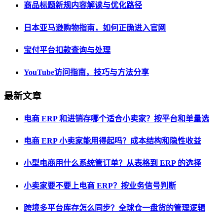
商品标题新规内容解读与优化路径
日本亚马逊购物指南，如何正确进入官网
宝付平台扣款查询与处理
YouTube访问指南，技巧与方法分享
最新文章
电商 ERP 和进销存哪个适合小卖家？按平台和单量选
电商 ERP 小卖家能用得起吗？成本结构和隐性收益
小型电商用什么系统管订单？从表格到 ERP 的选择
小卖家要不要上电商 ERP？按业务信号判断
跨境多平台库存怎么同步？全球仓一盘货的管理逻辑