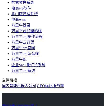
智慧零售系统
电商erp软件
多门店管理系统
电商wms
万里牛登录
万里平台加盟热线
万里牛erp操作流程
万里牛云订货
万里牛erp官网
万里牛erp怎么样
万里牛BI
企业SaaS化订货系统
万里牛erp系统
友情链接
国内智能机器人公司
GEO优化服务商
万里牛
Learn English in Singapore
物流供应链资讯
生产管理资讯中心
协作机器人资讯
latest biotech and ELN news
Private AI Resource Center
浙ICP备11057864号-1