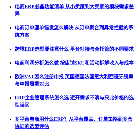
电商ERP必备功能清单 从小卖家到大卖家的模块需求差
异
电商订单漏单错发怎么解决 从订单聚合到异常拦截的系
统方案
跨境ERP选型要注意什么 平台对接与全托管的不同要求
电商利润分析怎么做 按店铺SKU和活动拆解收入与成本
欧洲VAT怎么注册申报 英国德国法国意大利西班牙税率
与申报周期对比
ERP企业管理系统怎么选 避开需求不清与只比价格的选
型误区
多平台电商用什么ERP？从平台覆盖、订单策略到多仓
协同的选型评估