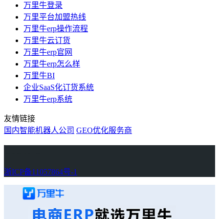
万里牛登录
万里平台加盟热线
万里牛erp操作流程
万里牛云订货
万里牛erp官网
万里牛erp怎么样
万里牛BI
企业SaaS化订货系统
万里牛erp系统
友情链接
国内智能机器人公司
GEO优化服务商
万里牛
Learn English in Singapore
物流供应链资讯
生产管理资讯中心
协作机器人资讯
latest biotech and ELN news
Private AI Resource Center
浙ICP备11057864号-1