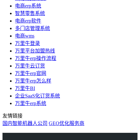
电商erp系统
智慧零售系统
电商erp软件
多门店管理系统
电商wms
万里牛登录
万里平台加盟热线
万里牛erp操作流程
万里牛云订货
万里牛erp官网
万里牛erp怎么样
万里牛BI
企业SaaS化订货系统
万里牛erp系统
友情链接
国内智能机器人公司
GEO优化服务商
万里牛
Learn English in Singapore
物流供应链资讯
生产管理资讯中心
协作机器人资讯
latest biotech and ELN news
Private AI Resource Center