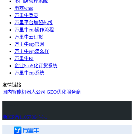
多门店管理系统
电商wms
万里牛登录
万里平台加盟热线
万里牛erp操作流程
万里牛云订货
万里牛erp官网
万里牛erp怎么样
万里牛BI
企业SaaS化订货系统
万里牛erp系统
友情链接
国内智能机器人公司
GEO优化服务商
万里牛
Learn English in Singapore
物流供应链资讯
生产管理资讯中心
协作机器人资讯
latest biotech and ELN news
Private AI Resource Center
浙ICP备11057864号-1