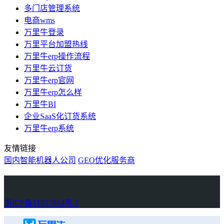
多门店管理系统
电商wms
万里牛登录
万里平台加盟热线
万里牛erp操作流程
万里牛云订货
万里牛erp官网
万里牛erp怎么样
万里牛BI
企业SaaS化订货系统
万里牛erp系统
友情链接
国内智能机器人公司
GEO优化服务商
万里牛
Learn English in Singapore
物流供应链资讯
生产管理资讯中心
协作机器人资讯
latest biotech and ELN news
Private AI Resource Center
浙ICP备11057864号-1