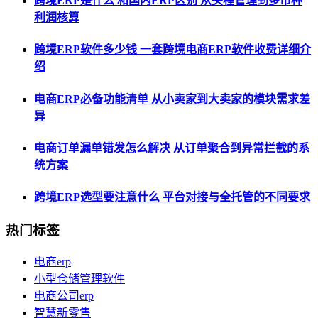
跨境ERP是什么 和国内ERP区别 从头程管理到多币种
利润核算
跨境ERP软件多少钱 一套跨境电商ERP软件收费详细介
绍
电商ERP必备功能清单 从小卖家到大卖家的模块需求差
异
电商订单漏单错发怎么解决 从订单聚合到异常拦截的系
统方案
跨境ERP选型要注意什么 平台对接与全托管的不同要求
热门标签
电商erp
小型仓储管理软件
电商公司erp
智慧新零售