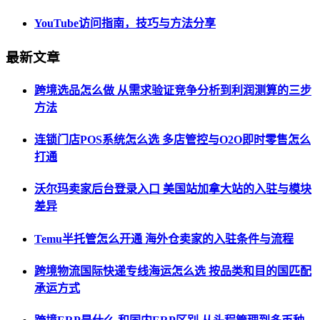
YouTube访问指南，技巧与方法分享
最新文章
跨境选品怎么做 从需求验证竞争分析到利润测算的三步
方法
连锁门店POS系统怎么选 多店管控与O2O即时零售怎么
打通
沃尔玛卖家后台登录入口 美国站加拿大站的入驻与模块
差异
Temu半托管怎么开通 海外仓卖家的入驻条件与流程
跨境物流国际快递专线海运怎么选 按品类和目的国匹配
承运方式