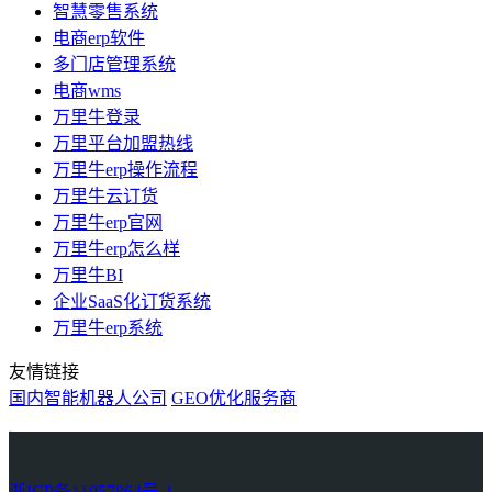
智慧零售系统
电商erp软件
多门店管理系统
电商wms
万里牛登录
万里平台加盟热线
万里牛erp操作流程
万里牛云订货
万里牛erp官网
万里牛erp怎么样
万里牛BI
企业SaaS化订货系统
万里牛erp系统
友情链接
国内智能机器人公司
GEO优化服务商
万里牛
Learn English in Singapore
物流供应链资讯
生产管理资讯中心
协作机器人资讯
latest biotech and ELN news
Private AI Resource Center
浙ICP备11057864号-1