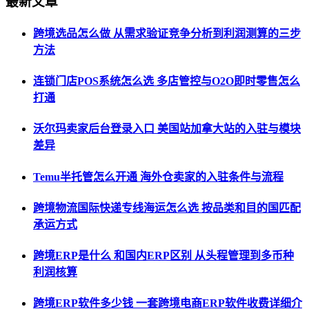
最新文章
跨境选品怎么做 从需求验证竞争分析到利润测算的三步
方法
连锁门店POS系统怎么选 多店管控与O2O即时零售怎么
打通
沃尔玛卖家后台登录入口 美国站加拿大站的入驻与模块
差异
Temu半托管怎么开通 海外仓卖家的入驻条件与流程
跨境物流国际快递专线海运怎么选 按品类和目的国匹配
承运方式
跨境ERP是什么 和国内ERP区别 从头程管理到多币种
利润核算
跨境ERP软件多少钱 一套跨境电商ERP软件收费详细介