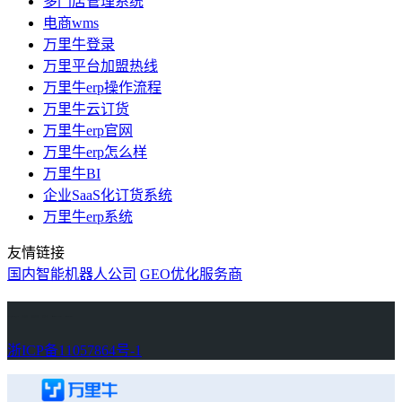
多门店管理系统
电商wms
万里牛登录
万里平台加盟热线
万里牛erp操作流程
万里牛云订货
万里牛erp官网
万里牛erp怎么样
万里牛BI
企业SaaS化订货系统
万里牛erp系统
友情链接
国内智能机器人公司
GEO优化服务商
万里牛
Learn English in Singapore
物流供应链资讯
生产管理资讯中心
协作机器人资讯
latest biotech and ELN news
Private AI Resource Center
浙ICP备11057864号-1