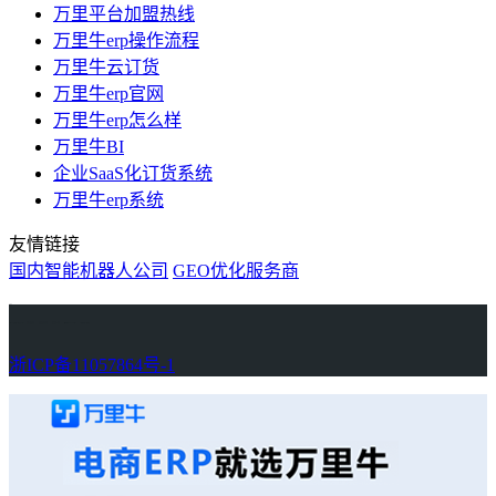
万里平台加盟热线
万里牛erp操作流程
万里牛云订货
万里牛erp官网
万里牛erp怎么样
万里牛BI
企业SaaS化订货系统
万里牛erp系统
友情链接
国内智能机器人公司
GEO优化服务商
万里牛
Learn English in Singapore
物流供应链资讯
生产管理资讯中心
协作机器人资讯
latest biotech and ELN news
Private AI Resource Center
浙ICP备11057864号-1