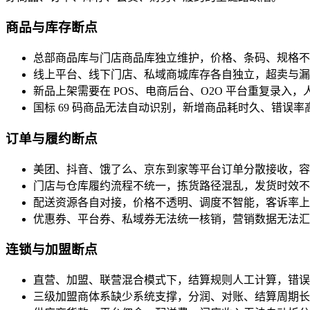
商品与库存断点
总部商品库与门店商品库独立维护，价格、条码、规格不
线上平台、线下门店、私域商城库存各自独立，超卖与漏
新品上架需要在 POS、电商后台、O2O 平台重复录入
国标 69 码商品无法自动识别，新增商品耗时久、错误率
订单与履约断点
美团、抖音、饿了么、京东到家等平台订单分散接收，容
门店与仓库履约流程不统一，拣货路径混乱，发货时效不
配送资源各自对接，价格不透明、调度不智能，客诉率上
优惠券、平台券、私域券无法统一核销，营销数据无法汇
连锁与加盟断点
直营、加盟、联营混合模式下，结算规则人工计算，错误
三级加盟商体系缺少系统支撑，分润、对账、结算周期长