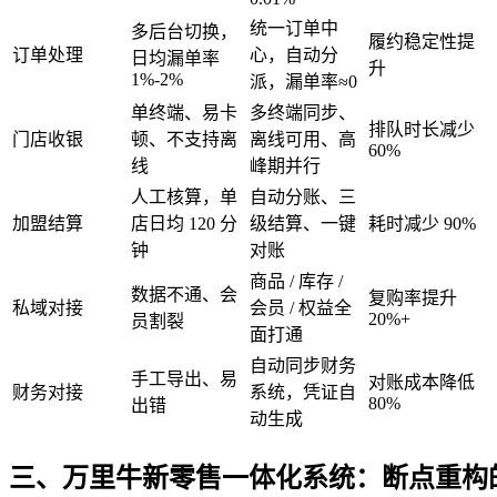
统一订单中
多后台切换，
履约稳定性提
订单处理
心，自动分
日均漏单率
升
1%-2%
派，漏单率≈0
单终端、易卡
多终端同步、
排队时长减少
门店收银
顿、不支持离
离线可用、高
60%
线
峰期并行
人工核算，单
自动分账、三
加盟结算
店日均 120 分
级结算、一键
耗时减少 90%
钟
对账
商品 / 库存 /
数据不通、会
复购率提升
私域对接
会员 / 权益全
20%+
员割裂
面打通
自动同步财务
手工导出、易
对账成本降低
财务对接
系统，凭证自
80%
出错
动生成
三、万里牛新零售一体化系统：断点重构