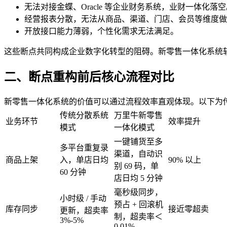
无法对接金蝶、Oracle 等企业财务系统，业财一体化落
经营报表分散，无法从商品、渠道、门店、会员等维度做
开放接口能力薄弱，个性化需求无法满足。
这些断点共同构成企业数字化转型的阻碍。新零售一体化系统
二、断点重构前后核心流程对比
新零售一体化系统的价值可以通过流程效率直观体现。以下为
传统分散系统
万里牛新零售
业务环节
效率提升
模式
一体化模式
一键铺货至多
多平台重复录
渠道，自动识
商品上架
入，单店日均
90% 以上
别 69 码，单
60 分钟
店日均 5 分钟
毫秒级同步，
小时级 / 手动
预占 + 回滚机
库存同步
接近零超卖
更新，超卖率
制，超卖率＜
3%-5%
0.01%