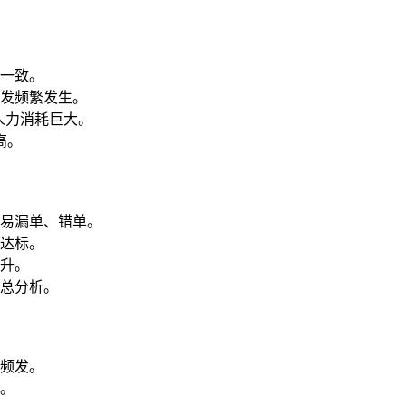
一致。
发频繁发生。
，人力消耗巨大。
高。
易漏单、错单。
达标。
升。
总分析。
频发。
。