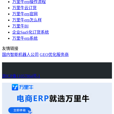
万里牛erp操作流程
万里牛云订货
万里牛erp官网
万里牛erp怎么样
万里牛BI
企业SaaS化订货系统
万里牛erp系统
友情链接
国内智能机器人公司
GEO优化服务商
万里牛
Learn English in Singapore
物流供应链资讯
生产管理资讯中心
协作机器人资讯
latest biotech and ELN news
Private AI Resource Center
浙ICP备11057864号-1