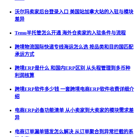
沃尔玛卖家后台登录入口 美国站加拿大站的入驻与模块
差异
Temu半托管怎么开通 海外仓卖家的入驻条件与流程
跨境物流国际快递专线海运怎么选 按品类和目的国匹配
承运方式
跨境ERP是什么 和国内ERP区别 从头程管理到多币种
利润核算
跨境ERP软件多少钱 一套跨境电商ERP软件收费详细介
绍
电商ERP必备功能清单 从小卖家到大卖家的模块需求差
异
电商订单漏单错发怎么解决 从订单聚合到异常拦截的系