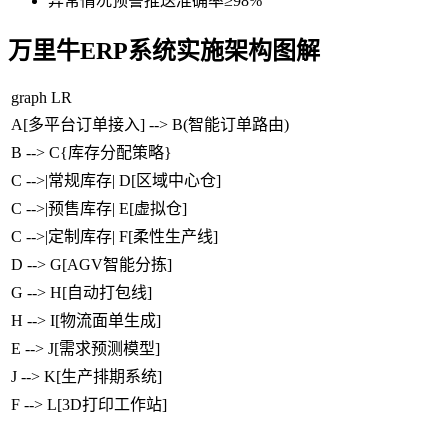
异常情况预警推送准确率≥98%
万里牛ERP系统实施架构图解
graph LR
A[多平台订单接入] --> B(智能订单路由)
B --> C{库存分配策略}
C -->|常规库存| D[区域中心仓]
C -->|预售库存| E[虚拟仓]
C -->|定制库存| F[柔性生产线]
D --> G[AGV智能分拣]
G --> H[自动打包线]
H --> I[物流面单生成]
E --> J[需求预测模型]
J --> K[生产排期系统]
F --> L[3D打印工作站]