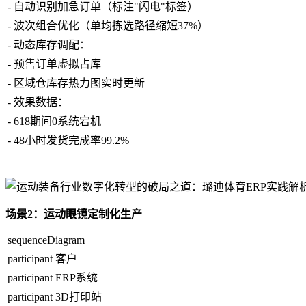
-
自动识别加急订单（标注"闪电"标签）
-
波次组合优化（单均拣选路径缩短37%）
-
动态库存调配：
-
预售订单虚拟占库
-
区域仓库存热力图实时更新
-
效果数据：
-
618期间0系统宕机
-
48小时发货完成率99.2%
场景2：运动眼镜定制化生产
sequenceDiagram
participant 客户
participant ERP系统
participant 3D打印站